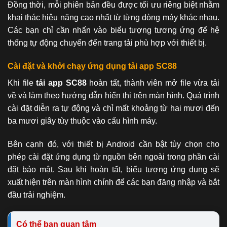
Đồng thời, mỗi phiên bản đều được tối ưu riêng biệt nhằm
khai thác hiệu năng cao nhất từ từng dòng máy khác nhau.
Các bạn chỉ cần nhấn vào biểu tượng tương ứng để hệ
thống tự động chuyển đến trang tải phù hợp với thiết bị.
Cài đặt và khởi chạy ứng dụng tải app SC88
Khi file
tải app SC88
hoàn tất, thành viên mở file vừa tải
về và làm theo hướng dẫn hiển thị trên màn hình. Quá trình
cài đặt diễn ra tự động và chỉ mất khoảng từ hai mươi đến
ba mươi giây tùy thuộc vào cấu hình máy.
Bên cạnh đó, với thiết bị Android cần bật tùy chọn cho
phép cài đặt ứng dụng từ nguồn bên ngoài trong phần cài
đặt bảo mật. Sau khi hoàn tất, biểu tượng ứng dụng sẽ
xuất hiện trên màn hình chính để các bạn đăng nhập và bắt
đầu trải nghiệm.
Có thể bạn quan tâm