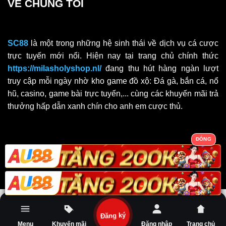
VỀ CHÚNG TÔI
SC88
là một trong những hệ sinh thái về dịch vụ cá cược
trực tuyến mới nổi. Hiện nay tại trang chủ chính thức
https://milasholyshop.nl/
đang thu hút hàng ngàn lượt
truy cập mỗi ngày nhờ kho game đồ xộ: Đá gà, bắn cá, nổ
hũ, casino, game bài trực tuyến,... cùng các khuyến mãi trả
thưởng hấp dẫn xanh chín cho anh em cược thủ.
ĐÓNG
Copyright 2026 ©
https://milasholyshop.nl chơi có trách
nghiệm
Đăng ký
Menu
Khuyến mãi
Đăng nhập
Trang chủ