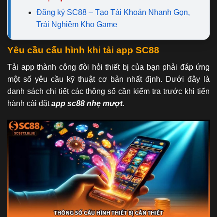
Đăng ký SC88 – Tạo Tài Khoản Nhanh Gọn,
Trải Nghiệm Kho Game
Yêu cầu cấu hình khi tải app SC88
Tải app thành công đòi hỏi thiết bị của bạn phải đáp ứng
một số yêu cầu kỹ thuật cơ bản nhất định. Dưới đây là
danh sách chi tiết các thông số cần kiểm tra trước khi tiến
hành cài đặt
app sc88 nhẹ mượt
.