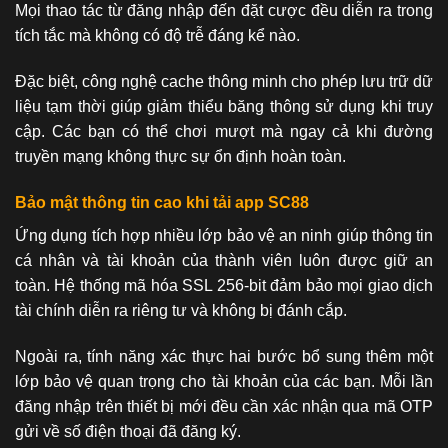
Mọi thao tác từ đăng nhập đến đặt cược đều diễn ra trong
tích tắc mà không có độ trễ đáng kể nào.
Đặc biệt, công nghệ cache thông minh cho phép lưu trữ dữ
liệu tạm thời giúp giảm thiểu băng thông sử dụng khi truy
cập. Các bạn có thể chơi mượt mà ngay cả khi đường
truyền mạng không thực sự ổn định hoàn toàn.
Bảo mật thông tin cao khi tải app SC88
Ứng dụng tích hợp nhiều lớp bảo vệ an ninh giúp thông tin
cá nhân và tài khoản của thành viên luôn được giữ an
toàn. Hệ thống mã hóa SSL 256-bit đảm bảo mọi giao dịch
tài chính diễn ra riêng tư và không bị đánh cắp.
Ngoài ra, tính năng xác thực hai bước bổ sung thêm một
lớp bảo vệ quan trọng cho tài khoản của các bạn. Mỗi lần
đăng nhập trên thiết bị mới đều cần xác nhận qua mã OTP
gửi về số điện thoại đã đăng ký.