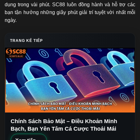
dụng trong vài phút. SC88 luôn đồng hành và hỗ trợ các
bạn tận hưởng những giây phút giải trí tuyệt vời nhất mỗi
ngày.
TRANG KẾ TIẾP
Chính Sách Bảo Mật – Điều Khoản Minh
Bạch, Bạn Yên Tâm Cá Cược Thoải Mái