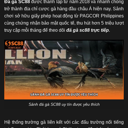
Đá gà SC88
được thành lập từ năm 2018 và nhanh chóng
trở thành địa chỉ cược gà hàng đầu châu Á hiện nay. Sảnh
chơi sở hữu giấy phép hoạt động từ PAGCOR Philippines
cùng chứng nhận bảo mật quốc tế, thu hút hơn 5 triệu lượt
truy cập mỗi tháng để theo dõi
đá gà sc88 trực tiếp
.
Sảnh đá gà SC88 uy tín được yêu thích
Hệ thống trường gà liên kết với các đấu trường nổi tiếng