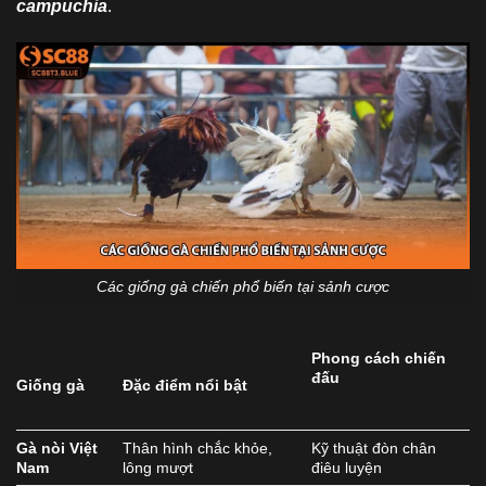
campuchia
.
Các giống gà chiến phổ biến tại sảnh cược
Phong cách chiến
đấu
Giống gà
Đặc điểm nổi bật
Gà nòi Việt
Thân hình chắc khỏe,
Kỹ thuật đòn chân
Nam
lông mượt
điêu luyện