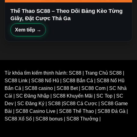
Thể Thao SC88 – Theo Dõi Bảng Kèo Từng
Giây, Đặt Cược Thả Ga
Xem tiếp →
Từ khóa tìm kiếm thịnh hành: SC88 | Trang Chủ SC88 |
SC88 Link | SC88 Nổ Hũ | SC88 Bắn Cá | SC88 Nổ Hũ
Bắn Cá | SC88 casino | SC88 Bet | SC88 Com | SC Nhà
Cái | SC Đăng Nhập | SC88 Khuyến Mãi | SC Top | SC
Dev | SC Đăng Ký | SC88 |SC88 Cá Cược | SC88 Game
Bài | SC88 Casino Live | SC88 Thể Thao | SC88 Đá Gà |
SC88 Xổ Số | SC88 bonus | SC88 Thưởng |