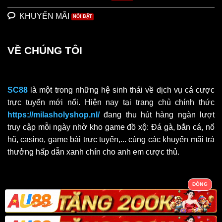
KHUYẾN MÃI
VỀ CHÚNG TÔI
SC88
là một trong những hệ sinh thái về dịch vụ cá cược
trực tuyến mới nổi. Hiện nay tại trang chủ chính thức
https://milasholyshop.nl/
đang thu hút hàng ngàn lượt
truy cập mỗi ngày nhờ kho game đồ xộ: Đá gà, bắn cá, nổ
hũ, casino, game bài trực tuyến,... cùng các khuyến mãi trả
thưởng hấp dẫn xanh chín cho anh em cược thủ.
ĐÓNG
Copyright 2026 ©
https://milasholyshop.nl chơi có trách
nghiệm