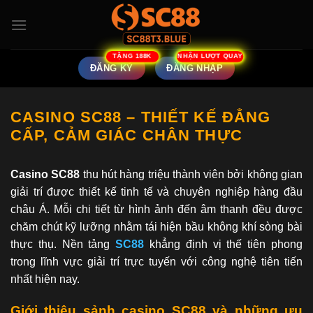
Bỏ
qua
nội
dung
ĐĂNG KÝ
ĐĂNG NHẬP
CASINO SC88 – THIẾT KẾ ĐẲNG
CẤP, CẢM GIÁC CHÂN THỰC
Casino SC88
thu hút hàng triệu thành viên bởi không gian
giải trí được thiết kế tinh tế và chuyên nghiệp hàng đầu
châu Á. Mỗi chi tiết từ hình ảnh đến âm thanh đều được
chăm chút kỹ lưỡng nhằm tái hiện bầu không khí sòng bài
thực thụ. Nền tảng
SC88
khẳng định vị thế tiên phong
trong lĩnh vực giải trí trực tuyến với công nghệ tiên tiến
nhất hiện nay.
Giới thiệu sảnh casino SC88 và những ưu