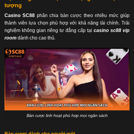
tượng
Casino SC88
phân chia bàn cược theo nhiều mức giúp
thành viên lựa chọn phù hợp với khả năng tài chính. Trải
nghiệm không gian riêng tư đẳng cấp tại
casino sc88 vip
room
dành cho cao thủ.
Bàn cược linh hoạt phù hợp mọi ngân sách
Bàn cược dành cho người mới