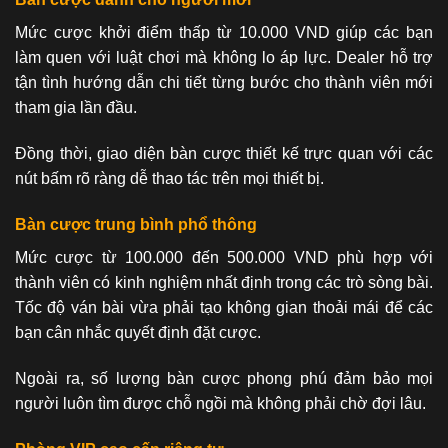
Mức cược khởi điểm thấp từ 10.000 VND giúp các bạn
làm quen với luật chơi mà không lo áp lực. Dealer hỗ trợ
tận tình hướng dẫn chi tiết từng bước cho thành viên mới
tham gia lần đầu.
Đồng thời, giao diện bàn cược thiết kế trực quan với các
nút bấm rõ ràng dễ thao tác trên mọi thiết bị.
Bàn cược trung bình phổ thông
Mức cược từ 100.000 đến 500.000 VND phù hợp với
thành viên có kinh nghiệm nhất định trong các trò sòng bài.
Tốc độ ván bài vừa phải tạo không gian thoải mái để các
bạn cân nhắc quyết định đặt cược.
Ngoài ra, số lượng bàn cược phong phú đảm bảo mọi
người luôn tìm được chỗ ngồi mà không phải chờ đợi lâu.