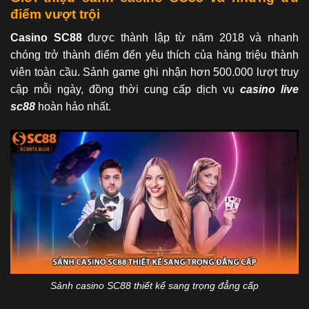
điểm vượt trội
Casino SC88
được thành lập từ năm 2018 và nhanh
chóng trở thành điểm đến yêu thích của hàng triệu thành
viên toàn cầu. Sảnh game ghi nhận hơn 500.000 lượt truy
cập mỗi ngày, đồng thời cung cấp dịch vụ
casino live
sc88
hoàn hảo nhất.
Sảnh casino SC88 thiết kế sang trọng đẳng cấp