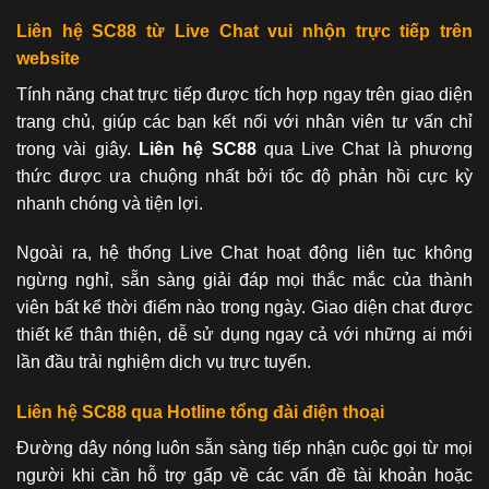
Liên hệ SC88 từ Live Chat vui nhộn trực tiếp trên
website
Tính năng chat trực tiếp được tích hợp ngay trên giao diện
trang chủ, giúp các bạn kết nối với nhân viên tư vấn chỉ
trong vài giây.
Liên hệ SC88
qua Live Chat là phương
thức được ưa chuộng nhất bởi tốc độ phản hồi cực kỳ
nhanh chóng và tiện lợi.
Ngoài ra, hệ thống Live Chat hoạt động liên tục không
ngừng nghỉ, sẵn sàng giải đáp mọi thắc mắc của thành
viên bất kể thời điểm nào trong ngày. Giao diện chat được
thiết kế thân thiện, dễ sử dụng ngay cả với những ai mới
lần đầu trải nghiệm dịch vụ trực tuyến.
Liên hệ SC88 qua Hotline tổng đài điện thoại
Đường dây nóng luôn sẵn sàng tiếp nhận cuộc gọi từ mọi
người khi cần hỗ trợ gấp về các vấn đề tài khoản hoặc