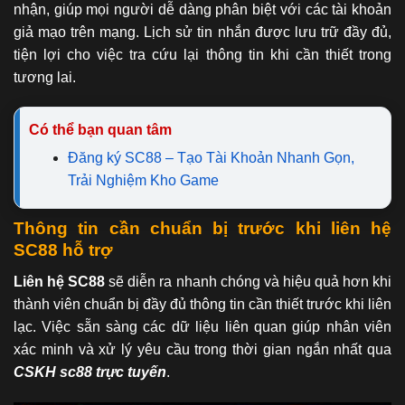
nhận, giúp mọi người dễ dàng phân biệt với các tài khoản
giả mạo trên mạng. Lịch sử tin nhắn được lưu trữ đầy đủ,
tiện lợi cho việc tra cứu lại thông tin khi cần thiết trong
tương lai.
Có thể bạn quan tâm
Đăng ký SC88 – Tạo Tài Khoản Nhanh Gọn,
Trải Nghiệm Kho Game
Thông tin cần chuẩn bị trước khi liên hệ
SC88 hỗ trợ
Liên hệ SC88
sẽ diễn ra nhanh chóng và hiệu quả hơn khi
thành viên chuẩn bị đầy đủ thông tin cần thiết trước khi liên
lạc. Việc sẵn sàng các dữ liệu liên quan giúp nhân viên
xác minh và xử lý yêu cầu trong thời gian ngắn nhất qua
CSKH sc88 trực tuyến
.